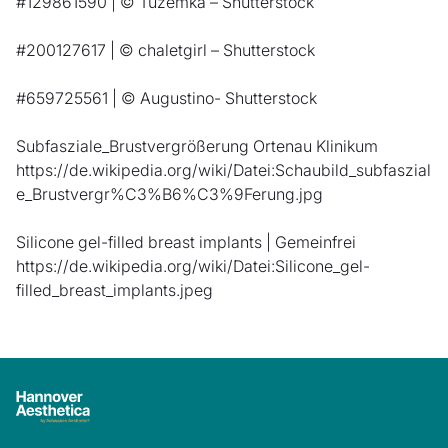
#129861590 | © Tuzemka – Shutterstock
#200127617 | © chaletgirl – Shutterstock
#659725561 | © Augustino- Shutterstock
Subfasziale_Brustvergrößerung Ortenau Klinikum
https://de.wikipedia.org/wiki/Datei:Schaubild_subfaszial
e_Brustvergr%C3%B6%C3%9Ferung.jpg
Silicone gel-filled breast implants | Gemeinfrei
https://de.wikipedia.org/wiki/Datei:Silicone_gel-
filled_breast_implants.jpeg