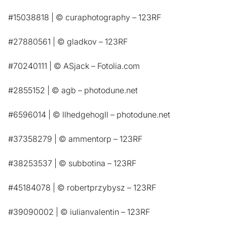
#15038818 | © curaphotography – 123RF
#27880561 | © gladkov – 123RF
#70240111 | © ASjack – Fotolia.com
#2855152 | © agb – photodune.net
#6596014 | © llhedgehogll – photodune.net
#37358279 | © ammentorp – 123RF
#38253537 | © subbotina – 123RF
#45184078 | © robertprzybysz – 123RF
#39090002 | © iulianvalentin – 123RF