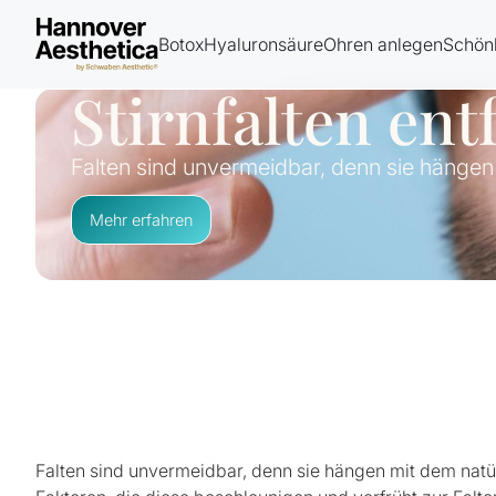
Botox
Hyaluronsäure
Ohren anlegen
Schönh
Stirnfalten ent
Falten sind unvermeidbar, denn sie hänge
Mehr erfahren
Falten sind unvermeidbar, denn sie hängen mit dem natü