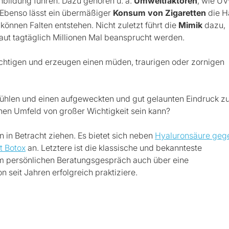
enbildung führen. Dazu gehören u. a.
Umweltfaktoren
, wie UV
. Ebenso lässt ein übermäßiger
Konsum von Zigaretten
die H
können Falten entstehen. Nicht zuletzt führt die
Mimik
dazu,
Haut tagtäglich Millionen Mal beansprucht werden.
ächtigen und erzeugen einen müden, traurigen oder zornigen
 fühlen und einen aufgeweckten und gut gelaunten Eindruck z
chen Umfeld von großer Wichtigkeit sein kann?
 in Betracht ziehen. Es bietet sich neben
Hyaluronsäure geg
t Botox
an. Letztere ist die klassische und bekannteste
inem persönlichen Beratungsgespräch auch über eine
 seit Jahren erfolgreich praktiziere.